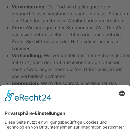
Verweigerung:
Der Tod wird geleugnet oder
ignoriert. Unser Verstand versucht in dieser Situation
der Machtlosigkeit unser Wohlbefinden zu erhalten.
Zorn:
Wir begegnen der Situation mit Wut. Die Wut,
kann sich auf uns selbst richten oder auch auf die
Ärzte. Sie hilft uns aus der Hilflosigkeit heraus zu
kommen.
Verhandlung:
Wir verhandeln mit dem Schicksal oder
mit Gott, dass der Tod ausbleiben möge oder wir
noch etwas länger leben dürfen. Dafür würden wir
uns vorbildlich verhalten.
Depression:
Wenn die schreckliche Realität das
Bewusstsein erreicht oder sich der Zustand
verschlimmert, verfallen wir in eine Depression mit
tiefer Traurigkeit und Machtlosigkeit. Das Problem
scheint unlösbar.
Annahme:
Wir lassen das Gefühl der Ohnmacht
hinter uns, schauen in die Zukunft, geben dem Verlust